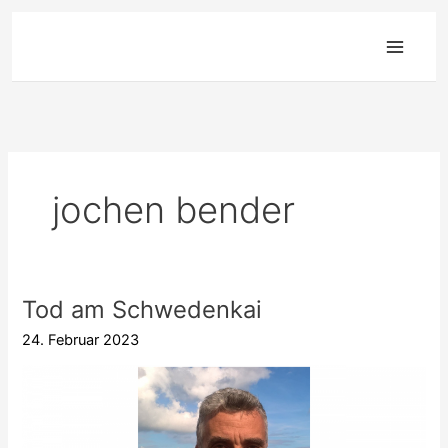
Zum
Inhalt
springen
jochen bender
Tod am Schwedenkai
Tod
am
24. Februar 2023
Schwedenkai