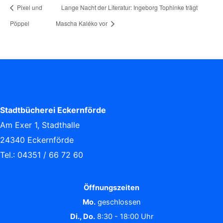
Pixel und
Lange Nacht der Literatur: Ingeborg Tophinke trägt
Pöppel
Mascha Kaléko vor
Stadtbücherei Eckernförde
Am Exer 1, Stadthalle
24340 Eckernförde
Tel.: 04351 / 66 72 60
Öffnungszeiten
Mo.
geschlossen
Di., Do.
8:30 - 18:00 Uhr