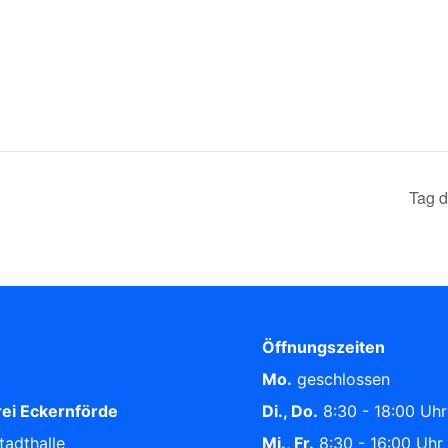
Tag d
Öffnungszeiten
Mo.
geschlossen
ei Eckernförde
Di., Do.
8:30 - 18:00 Uhr
tadthalle
Mi., Fr.
8:30 - 16:00 Uhr