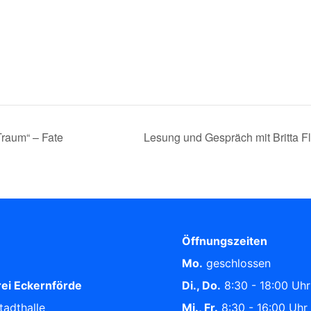
Traum“ – Fate
Lesung und Gespräch mit Britta 
Öffnungszeiten
Mo.
geschlossen
ei Eckernförde
Di., Do.
8:30 - 18:00 Uhr
tadthalle
Mi., Fr.
8:30 - 16:00 Uhr