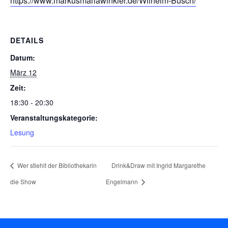
https://www.markusmariawinkler.de/Wilhelm-Busch/
DETAILS
Datum:
März 12
Zeit:
18:30 - 20:30
Veranstaltungskategorie:
Lesung
Wer stiehlt der Bibliothekarin
Drink&Draw mit Ingrid Margarethe
die Show
Engelmann