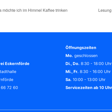
da möchte ich im Himmel Kaffee trinken
Lesung 
Öffnungszeiten
Mo.
geschlossen
ei Eckernförde
Di., Do.
8:30 - 18:00 Uhr
tadthalle
Mi., Fr.
8:30 - 16:00 Uhr
rnförde
Sa.
10:00 - 13:00 Uhr
/ 66 72 60
Servicezeiten ab 10 Uh