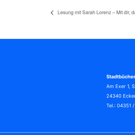
Lesung mit Sarah Lorenz – Mit dir, 
Stadtbücher
Am Exer 1, S
24340 Ecke
Tel.: 04351 