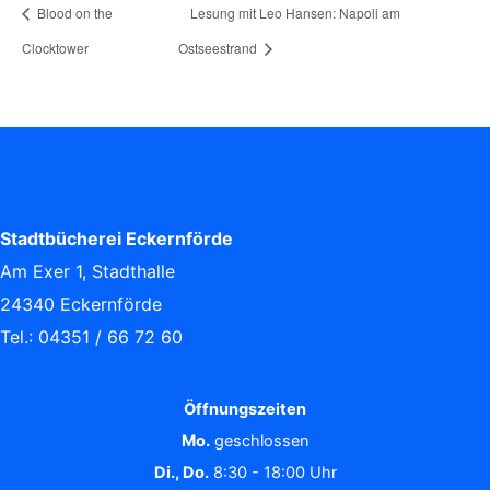
Blood on the
Lesung mit Leo Hansen: Napoli am
Clocktower
Ostseestrand
Stadtbücherei Eckernförde
Am Exer 1, Stadthalle
24340 Eckernförde
Tel.: 04351 / 66 72 60
Öffnungszeiten
Mo.
geschlossen
Di., Do.
8:30 - 18:00 Uhr