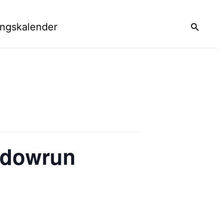
Suchen
ungskalender
adowrun