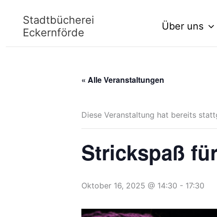
Zum
Stadtbücherei
Über uns
Inhalt
Eckernförde
springen
« Alle Veranstaltungen
Diese Veranstaltung hat bereits stat
Strickspaß fü
Oktober 16, 2025 @ 14:30
-
17:30