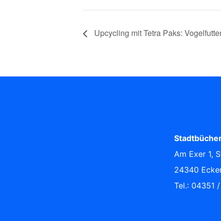
Upcycling mit Tetra Paks: Vogelfutter
Stadtbücher
Am Exer 1, S
24340 Ecke
Tel.: 04351 