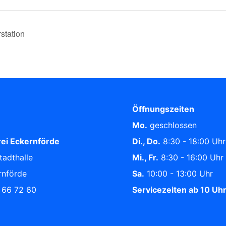
station
Öffnungszeiten
Mo.
geschlossen
ei Eckernförde
Di., Do.
8:30 - 18:00 Uhr
tadthalle
Mi., Fr.
8:30 - 16:00 Uhr
rnförde
Sa.
10:00 - 13:00 Uhr
/ 66 72 60
Servicezeiten ab 10 Uh