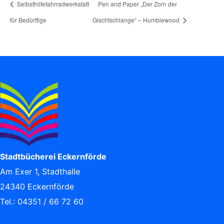
Selbsthilfefahrradwerkstatt
Pen and Paper „Der Zorn der
für Bedürftige
Gischtschlange“ – Humblewood
Stadtbücherei Eckernförde
Am Exer 1, Stadthalle
24340 Eckernförde
Tel.: 04351 / 66 72 60