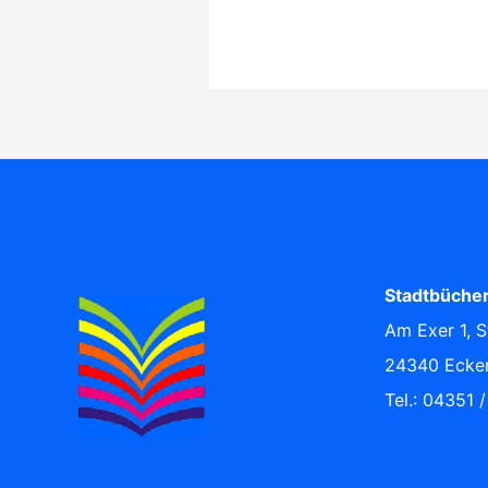
Stadtbücher
Am Exer 1, S
24340 Ecke
Tel.: 04351 