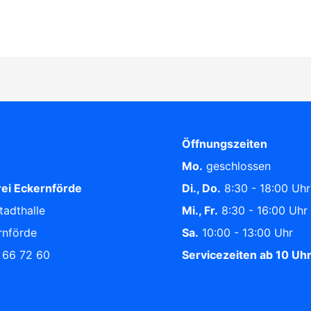
Öffnungszeiten
Mo.
geschlossen
ei Eckernförde
Di., Do.
8:30 - 18:00 Uhr
tadthalle
Mi., Fr.
8:30 - 16:00 Uhr
rnförde
Sa.
10:00 - 13:00 Uhr
/ 66 72 60
Servicezeiten ab 10 Uh