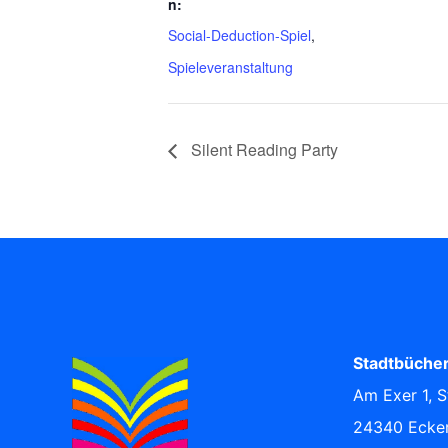
n:
Social-Deduction-Spiel
,
Spieleveranstaltung
Silent Reading Party
Stadtbücher
Am Exer 1, S
24340 Ecke